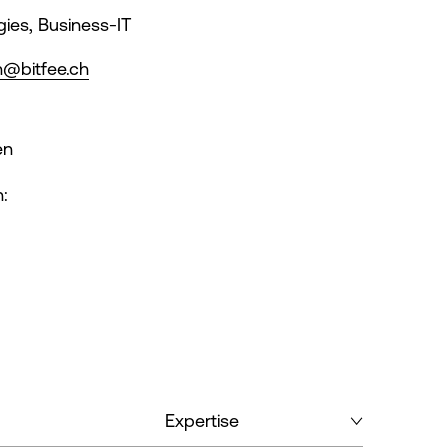
gies, Business-IT
n@bitfee.ch
en
:
Expertise auswählen