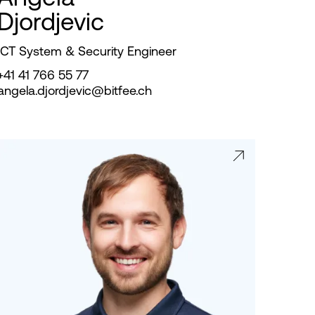
Djordjevic
ICT System & Security Engineer
+41 41 766 55 77
angela.djordjevic@bitfee.ch