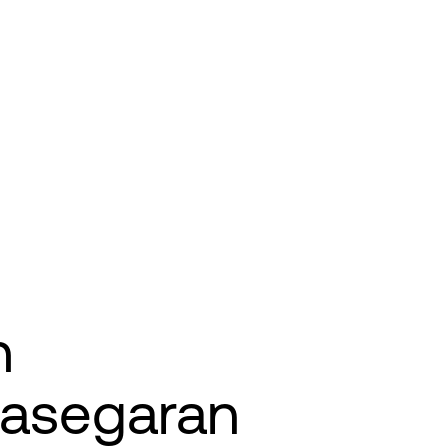
h
sasegaran