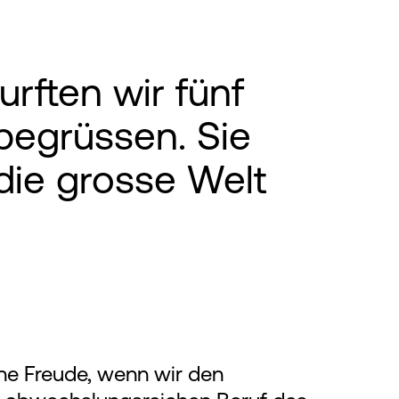
rften wir fünf
egrüssen. Sie
 die grosse Welt
ine Freude, wenn wir den