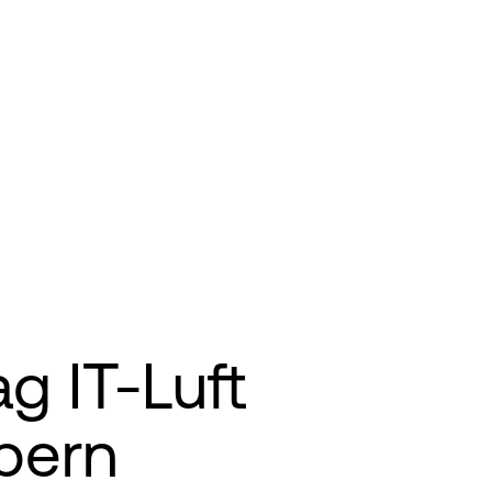
g IT-Luft
pern